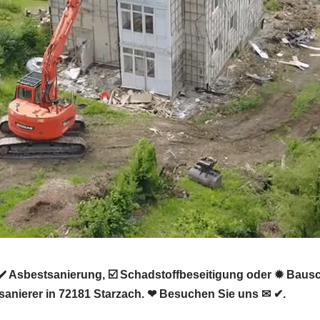
✔️ Asbestsanierung, ☑️ Schadstoffbeseitigung oder ✹ Ba
sanierer in 72181 Starzach. ❤ Besuchen Sie uns ✉ ✔.