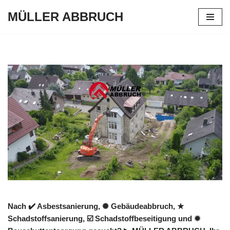
MÜLLER ABBRUCH
Zum
Inhalt
springen
Nach ✔️ Asbestsanierung, ✺ Gebäudeabbruch, ★
Schadstoffsanierung, ☑️ Schadstoffbeseitigung und ✹