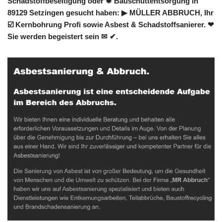
Schadstoffbeseitigung oder ✹ Bauschuttentsorgung in
89129 Setzingen gesucht haben: ▶︎ MÜLLER ABBRUCH, Ihr
☑️ Kernbohrung Profi sowie Asbest & Schadstoffsanierer. ❤
Sie werden begeistert sein ✉ ✔.