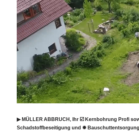
▶︎ MÜLLER ABBRUCH, Ihr ☑️ Kernbohrung Profi sowi
Schadstoffbeseitigung und ✹ Bauschuttentsorgung i