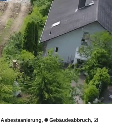
️ Asbestsanierung, ✺ Gebäudeabbruch, ☑️