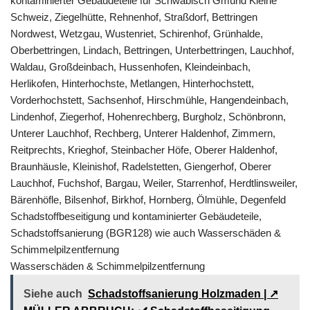
kontaminierter Gebäudeteile für Schwäbisch Gmünd Kleine
Schweiz, Ziegelhütte, Rehnenhof, Straßdorf, Bettringen
Nordwest, Wetzgau, Wustenriet, Schirenhof, Grünhalde,
Oberbettringen, Lindach, Bettringen, Unterbettringen, Lauchhof,
Waldau, Großdeinbach, Hussenhofen, Kleindeinbach,
Herlikofen, Hinterhochste, Metlangen, Hinterhochstett,
Vorderhochstett, Sachsenhof, Hirschmühle, Hangendeinbach,
Lindenhof, Ziegerhof, Hohenrechberg, Burgholz, Schönbronn,
Unterer Lauchhof, Rechberg, Unterer Haldenhof, Zimmern,
Reitprechts, Krieghof, Steinbacher Höfe, Oberer Haldenhof,
Braunhäusle, Kleinishof, Radelstetten, Giengerhof, Oberer
Lauchhof, Fuchshof, Bargau, Weiler, Starrenhof, Herdtlinsweiler,
Bärenhöfle, Bilsenhof, Birkhof, Hornberg, Ölmühle, Degenfeld
Schadstoffbeseitigung und kontaminierter Gebäudeteile,
Schadstoffsanierung (BGR128) wie auch Wasserschäden &
Schimmelpilzentfernung
Wasserschäden & Schimmelpilzentfernung
Siehe auch
Schadstoffsanierung Holzmaden | ↗️