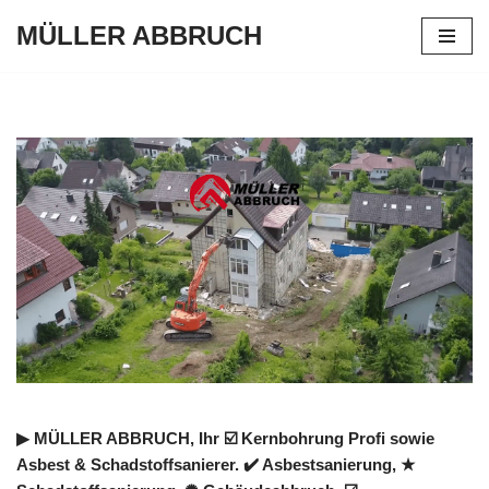
MÜLLER ABBRUCH
Zum
Inhalt
springen
▶︎ MÜLLER ABBRUCH, Ihr ☑️ Kernbohrung Profi sowie
Asbest & Schadstoffsanierer. ✔️ Asbestsanierung, ★