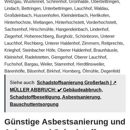
Wetzgau, Wustenriet, Schirenhof, Grünhalde, Oberbettringen,
Lindach, Bettringen, Unterbettringen, Lauchhof, Waldau,
Großdeinbach, Hussenhofen, Kleindeinbach, Herlikofen,
Hinterhochste, Metlangen, Hinterhochstett, Vorderhochstett,
Sachsenhof, Hirschmühle, Hangendeinbach, Lindenhof,
Ziegerhof, Hohenrechberg, Burgholz, Schönbronn, Unterer
Lauchhof, Rechberg, Unterer Haldenhof, Zimmern, Reitprechts,
Krieghof, Steinbacher Höfe, Oberer Haldenhof, Braunhäusle,
Kleinishof, Radelstetten, Giengerhof, Oberer Lauchhof,
Fuchshof, Bargau, Weiler, Starrenhof, Herdtlinsweiler,
Bärenhöfle, Bilsenhof, Birkhof, Hornberg, Ölmühle, Degenfeld
Siehe auch
Schadstoffsanierung Großerlach | ↗️
MÜLLER ABBRUCH: ✔️ Gebäudeabbruch,
Schadstoffbeseitigung, Asbestsanierung,
Bauschuttentsorgung
Günstige Asbestsanierung und