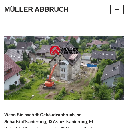
MÜLLER ABBRUCH
Zum
Inhalt
springen
Wenn Sie nach ✺ Gebäudeabbruch, ★
Schadstoffsanierung, ♻ Asbestsanierung, ☑️