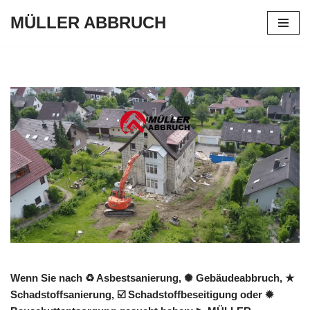
MÜLLER ABBRUCH
Zum
Inhalt
springen
Wenn Sie nach ♻ Asbestsanierung, ✺ Gebäudeabbruch, ★
Schadstoffsanierung, ☑️ Schadstoffbeseitigung oder ✹