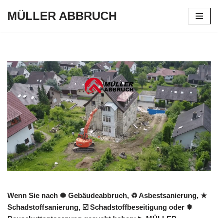
MÜLLER ABBRUCH
Zum
Inhalt
springen
Wenn Sie nach ✺ Gebäudeabbruch, ♻ Asbestsanierung, ★
Schadstoffsanierung, ☑️ Schadstoffbeseitigung oder ✹