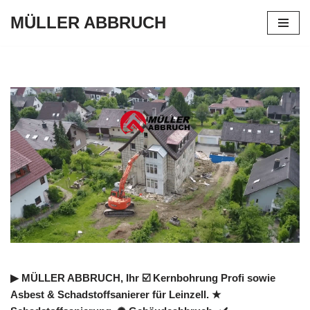
MÜLLER ABBRUCH
Zum
Inhalt
springen
▶︎ MÜLLER ABBRUCH, Ihr ☑️ Kernbohrung Profi sowie
Asbest & Schadstoffsanierer für Leinzell. ★