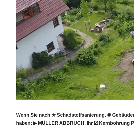
Wenn Sie nach ★ Schadstoffsanierung, ✺ Gebäudeab
haben: ▶︎ MÜLLER ABBRUCH, Ihr ☑️ Kernbohrung Prof