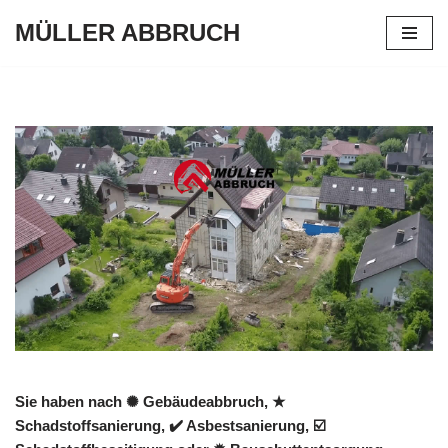
MÜLLER ABBRUCH
Zum
Inhalt
springen
Sie haben nach ✺ Gebäudeabbruch, ★
Schadstoffsanierung, ✔️ Asbestsanierung, ☑️