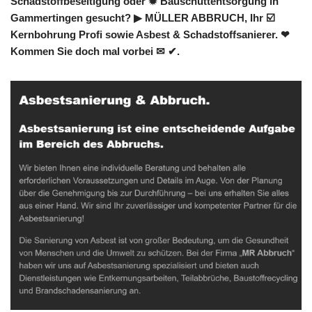
Schadstoffbeseitigung oder ✹ Bauschuttentsorgung in
Gammertingen gesucht? ▶︎ MÜLLER ABBRUCH, Ihr ☑️
Kernbohrung Profi sowie Asbest & Schadstoffsanierer. ❤
Kommen Sie doch mal vorbei ✉ ✔.