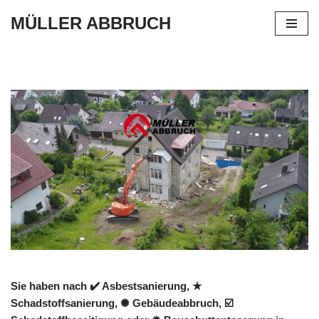
MÜLLER ABBRUCH
Zum
Inhalt
springen
Sie haben nach ✔️ Asbestsanierung, ★
Schadstoffsanierung, ✺ Gebäudeabbruch, ☑️