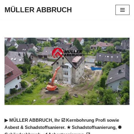
MÜLLER ABBRUCH
Zum
Inhalt
springen
▶︎ MÜLLER ABBRUCH, Ihr ☑️ Kernbohrung Profi sowie
Asbest & Schadstoffsanierer. ★ Schadstoffsanierung, ✺