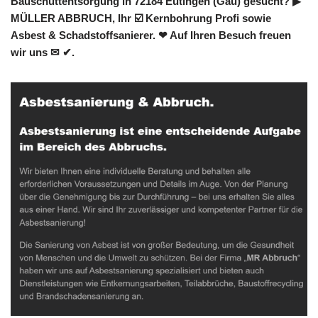
Bauschuttentsorgung in 72184 Eutingen (Gäu) gesucht? ▶︎
MÜLLER ABBRUCH, Ihr ☑️ Kernbohrung Profi sowie
Asbest & Schadstoffsanierer. ❤ Auf Ihren Besuch freuen
wir uns ✉ ✔.