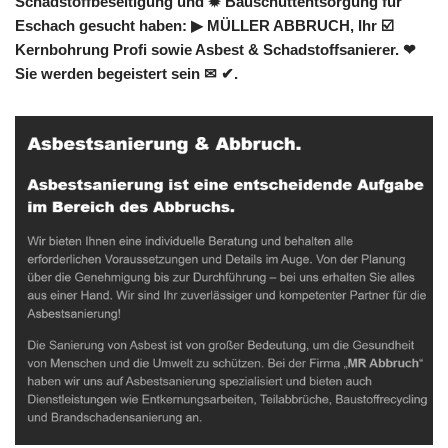
Schadstoffbeseitigung und ✹ Bauschuttentsorgung für
Eschach gesucht haben: ▶︎ MÜLLER ABBRUCH, Ihr ☑️
Kernbohrung Profi sowie Asbest & Schadstoffsanierer. ❤
Sie werden begeistert sein ✉ ✔.