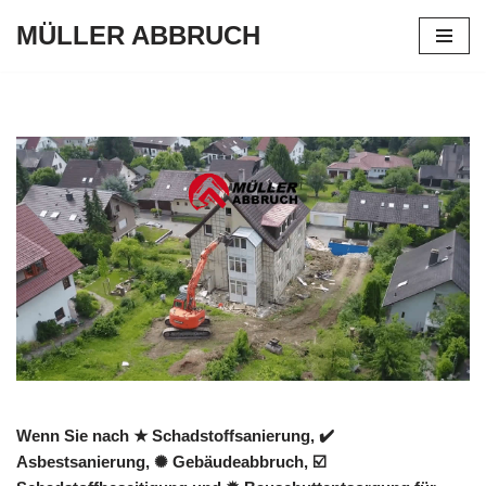
MÜLLER ABBRUCH
Zum
Inhalt
springen
Wenn Sie nach ★ Schadstoffsanierung, ✔️
Asbestsanierung, ✺ Gebäudeabbruch, ☑️