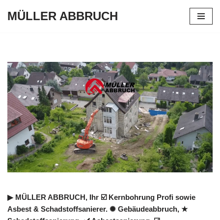
MÜLLER ABBRUCH
Zum
Inhalt
springen
▶︎ MÜLLER ABBRUCH, Ihr ☑️ Kernbohrung Profi sowie
Asbest & Schadstoffsanierer. ✺ Gebäudeabbruch, ★