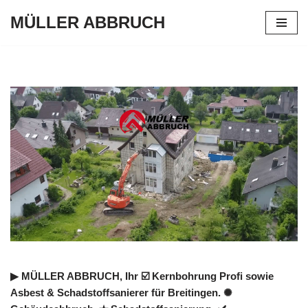
MÜLLER ABBRUCH
Zum
Inhalt
springen
▶︎ MÜLLER ABBRUCH, Ihr ☑️ Kernbohrung Profi sowie
Asbest & Schadstoffsanierer für Breitingen. ✺