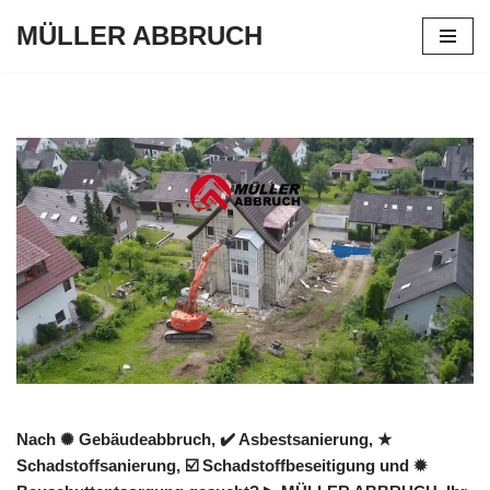
MÜLLER ABBRUCH
Zum
Inhalt
springen
Nach ✺ Gebäudeabbruch, ✔️ Asbestsanierung, ★
Schadstoffsanierung, ☑️ Schadstoffbeseitigung und ✹