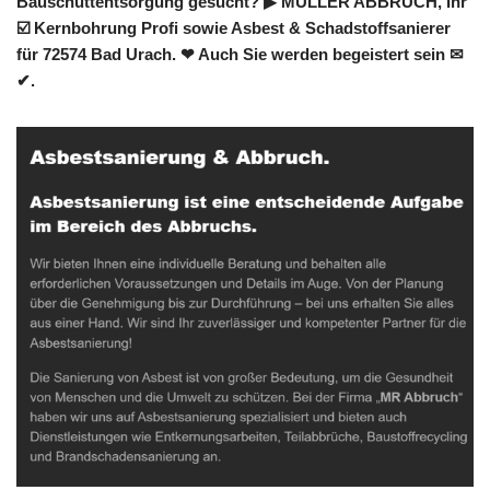
Bauschuttentsorgung gesucht? ▶︎ MÜLLER ABBRUCH, Ihr
☑️ Kernbohrung Profi sowie Asbest & Schadstoffsanierer
für 72574 Bad Urach. ❤ Auch Sie werden begeistert sein ✉
✔.