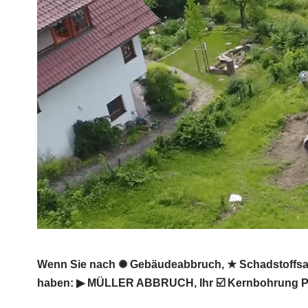
Wenn Sie nach ✺ Gebäudeabbruch, ★ Schadstoffsani
haben: ▶︎ MÜLLER ABBRUCH, Ihr ☑️ Kernbohrung Prof