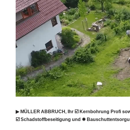
▶︎ MÜLLER ABBRUCH, Ihr ☑️ Kernbohrung Profi sowi
☑️ Schadstoffbeseitigung und ✹ Bauschuttentsorgun